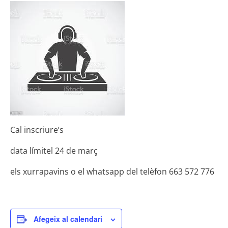
Cal inscriure’s
data límitel 24 de març
els xurrapavins o el whatsapp del telèfon 663 572 776
Afegeix al calendari