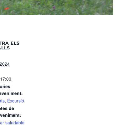
TRA ELS
ALLS
/2024
 17:00
ories
eveniment:
ats
,
Excursió
etes de
eveniment:
ar saludable