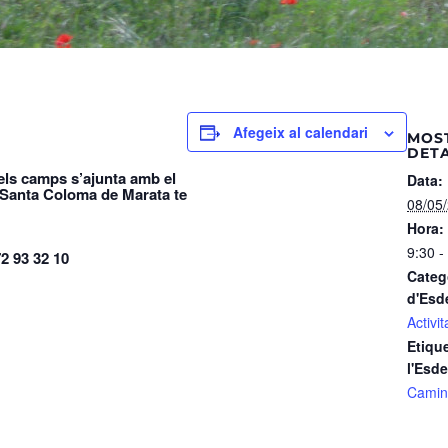
Afegeix al calendari
MOS
DET
dels camps s’ajunta amb el
Data:
de Santa Coloma de Marata te
08/05
Hora:
9:30 -
2 93 32 10
Categ
d'Esd
Activit
Etiqu
l'Esd
Camin