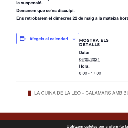
la suspensió.
Demanem que se’ns disculpi.
Ens retrobarem el dimecres 22 de maig a la mateixa hora 
Afegeix al calendari
MOSTRA ELS
DETALLS
Data:
06/05/2024
Hora:
8:00 - 17:00
LA CUINA DE LA LEO – CALAMARS AMB BUTIF
© Copyright 2021. Tots els drets reservats | Xurra
Utilitzem galetes per a oferir-te l