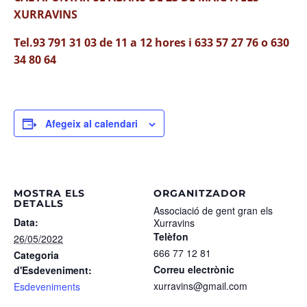
XURRAVINS
Tel.93 791 31 03 de 11 a 12 hores i 633 57 27 76 o 630
34 80 64
Afegeix al calendari
MOSTRA ELS
ORGANITZADOR
DETALLS
Associació de gent gran els
Data:
Xurravins
Telèfon
26/05/2022
666 77 12 81
Categoria
Correu electrònic
d'Esdeveniment:
xurravins@gmail.com
Esdeveniments