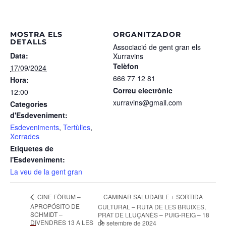
MOSTRA ELS
ORGANITZADOR
DETALLS
Associació de gent gran els
Data:
Xurravins
Telèfon
17/09/2024
666 77 12 81
Hora:
Correu electrònic
12:00
xurravins@gmail.com
Categories
d'Esdeveniment:
Esdeveniments
,
Tertùlies
,
Xerrades
Etiquetes de
l'Esdeveniment:
La veu de la gent gran
CINE FÒRUM –
CAMINAR SALUDABLE + SORTIDA
APROPÓSITO DE
CULTURAL – RUTA DE LES BRUIXES,
SCHMIDT –
PRAT DE LLUÇANÈS – PUIG-REIG – 18
DIVENDRES 13 A LES
de setembre de 2024