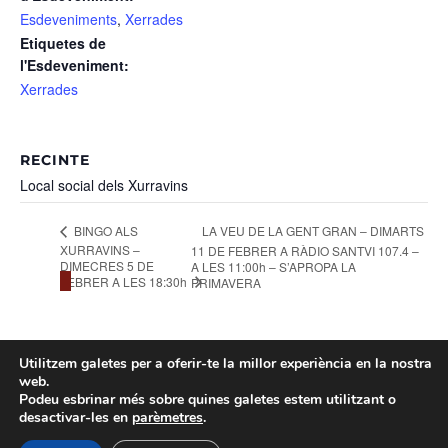
Esdeveniments
,
Xerrades
Etiquetes de
l'Esdeveniment:
Xerrades
RECINTE
Local social dels Xurravins
BINGO ALS
LA VEU DE LA GENT GRAN – DIMARTS
XURRAVINS –
11 DE FEBRER A RÀDIO SANTVI 107.4 –
DIMECRES 5 DE
A LES 11:00h – S’APROPA LA
FEBRER A LES 18:30h
PRIMAVERA
Utilitzem galetes per a oferir-te la millor experiència en la nostra
Facebook
web.
Podeu esbrinar més sobre quines galetes estem utilitzant o
© Copyright 2021. Tots els drets
Twitter X
desactivar-les en
parèmetres
.
reservats | Xurravins
Instagram