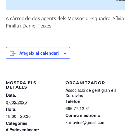
A càrrec de dos agents dels Mossos d’Esquadra, Sílvia
Pinilla i Daniel Teixes.
Afegeix al calendari
MOSTRA ELS
ORGANITZADOR
DETALLS
Associació de gent gran els
Data:
Xurravins
Telèfon
07/02/2025
666 77 12 81
Hora:
Correu electrònic
18:00 - 20:30
xurravins@gmail.com
Categories
d'Esdeveniment: