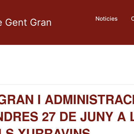
Noticies
C
de Gent Gran
GRAN I ADMINISTRACI
NDRES 27 DE JUNY A L
LS XURRAVINS