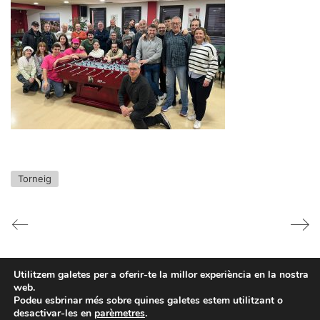
Torneig
Utilitzem galetes per a oferir-te la millor experiència en la nostra
Facebook
web.
Podeu esbrinar més sobre quines galetes estem utilitzant o
© Copyright 2021. Tots els drets
Twitter X
desactivar-les en
parèmetres
.
reservats | Xurravins