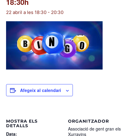
18:30h
22 abril a les 18:30
-
20:30
Afegeix al calendari
MOSTRA ELS
ORGANITZADOR
DETALLS
Associació de gent gran els
Data:
Xurravins