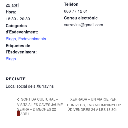
Telèfon
22 abril
666 77 12 81
Hora:
Correu electrònic
18:30 - 20:30
xurravins@gmail.com
Categories
d'Esdeveniment:
Bingo
,
Esdeveniments
Etiquetes de
l'Esdeveniment:
Bingo
RECINTE
Local social dels Xurravins
SORTIDA CULTURAL –
XERRADA – UN VIATGE PER
VISITA A LES CAVES JAUME
L’UNIVERS, ENS ACOMPANYEU?
SERRA – DIMECRES 22
– DIVENDRES 24 A LES 18:30h
D’ABRIL