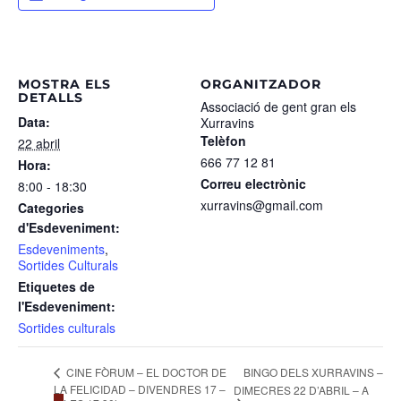
MOSTRA ELS
ORGANITZADOR
DETALLS
Associació de gent gran els
Data:
Xurravins
Telèfon
22 abril
666 77 12 81
Hora:
Correu electrònic
8:00 - 18:30
xurravins@gmail.com
Categories
d'Esdeveniment:
Esdeveniments
,
Sortides Culturals
Etiquetes de
l'Esdeveniment:
Sortides culturals
CINE FÒRUM – EL DOCTOR DE
BINGO DELS XURRAVINS –
LA FELICIDAD – DIVENDRES 17 –
DIMECRES 22 D’ABRIL – A